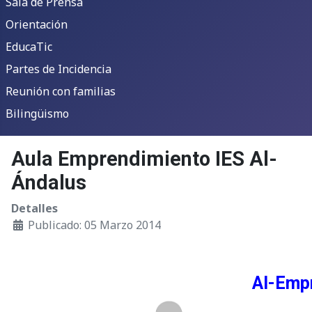
Sala de Prensa
Orientación
EducaTic
Partes de Incidencia
Reunión con familias
Bilingüismo
Aula Emprendimiento IES Al-
Ándalus
Detalles
Publicado: 05 Marzo 2014
Al-Emp